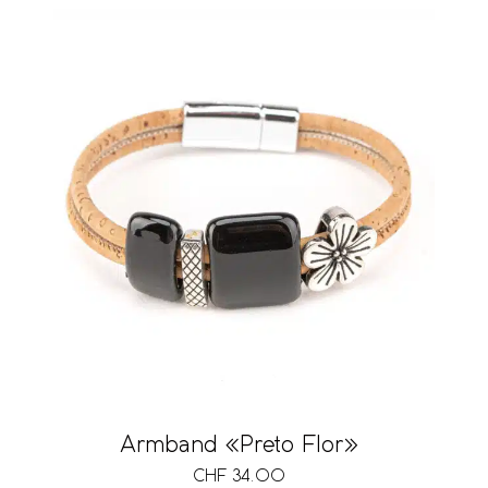
Preis
CHF 9
CHF 125
9
38
67
96
125
Armband «Preto Flor»
CHF
34.00