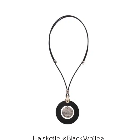
Halskette «BlackWhite»