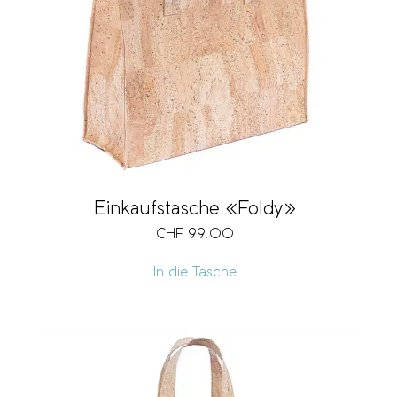
Grösse
Fächer
Volumen
Einkaufstasche «Foldy»
CHF
99.00
Vegan
In die Tasche
Preis
CHF 40
CHF 120
40
60
80
100
120