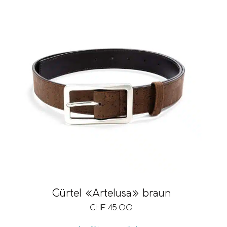
Gürtel «Artelusa» braun
CHF
45.00