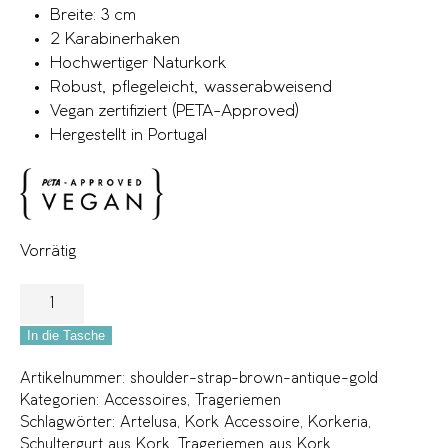
Breite: 3 cm
2 Karabinerhaken
Hochwertiger Naturkork
Robust, pflegeleicht, wasserabweisend
Vegan zertifiziert (PETA-Approved)
Hergestellt in Portugal
Vorrätig
In die Tasche
Artikelnummer:
shoulder-strap-brown-antique-gold
Kategorien:
Accessoires
,
Trageriemen
Schlagwörter:
Artelusa
,
Kork Accessoire
,
Korkeria
,
Schultergurt aus Kork
,
Trageriemen aus Kork