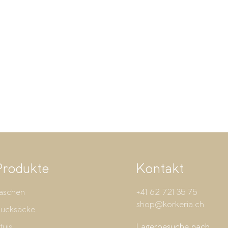
Produkte
Kontakt
aschen
+41 62 721 35 75
shop@korkeria.ch
ucksäcke
tuis
Lagerbesuche nach