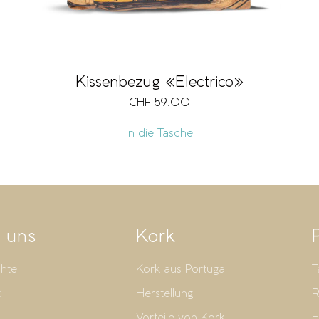
Kissenbezug «Electrico»
CHF
59.00
In die Tasche
 uns
Kork
hte
Kork aus Portugal
T
t
Herstellung
R
Vorteile von Kork
E