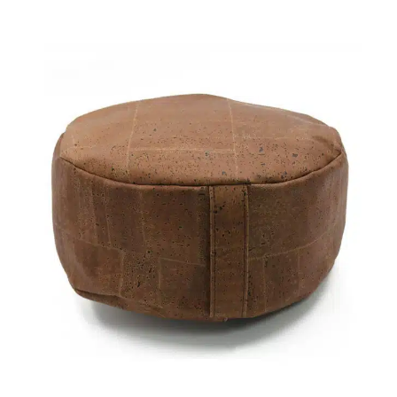
Vegan
Pr
CHF
3