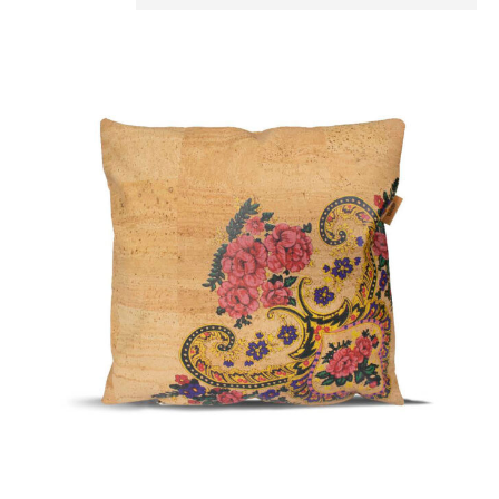
eis
 30
CHF 59
0
37
45
52
59