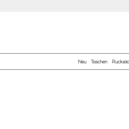
Zum Hauptinhalt springen
Neu
Taschen
Rucksä
Produkttyp