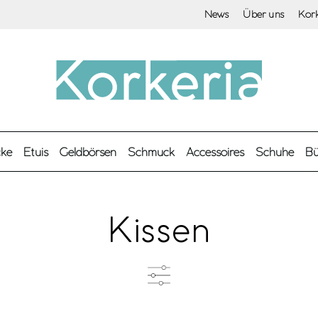
News
Über uns
Kor
cke
Etuis
Geldbörsen
Schmuck
Accessoires
Schuhe
Bü
Kissen
Farbe
M