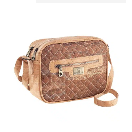
usführung
eis
 72
CHF 169
2
96
121
145
169