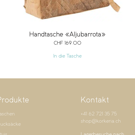
Handtasche «Aljubarrota»
CHF
169.00
In die Tasche
Produkte
Kontakt
aschen
+41 62 721 35 75
shop@korkeria.ch
ucksäcke
tuis
Lagerbesuche nach