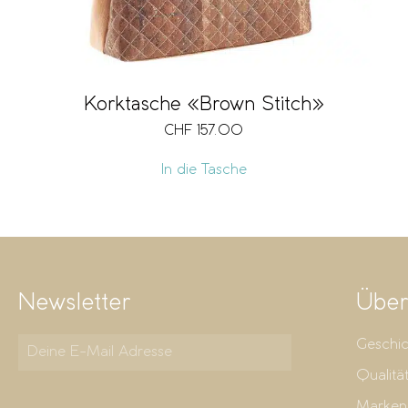
Korktasche «Brown Stitch»
CHF
157.00
In die Tasche
Newsletter
Über
Geschic
Qualitä
Marken