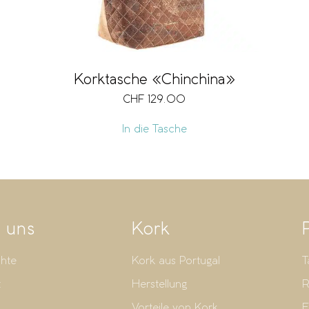
Korktasche «Chinchina»
CHF
129.00
In die Tasche
 uns
Kork
hte
Kork aus Portugal
T
t
Herstellung
R
Vorteile von Kork
E