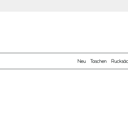
Zum Hauptinhalt springen
Neu
Taschen
Rucksä
Farbe