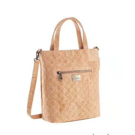
Fächer
A
Vegan
Pr
CHF
7