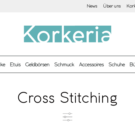
News
Über uns
Kor
cke
Etuis
Geldbörsen
Schmuck
Accessoires
Schuhe
Bü
Cross Stitching
Marke
Ve