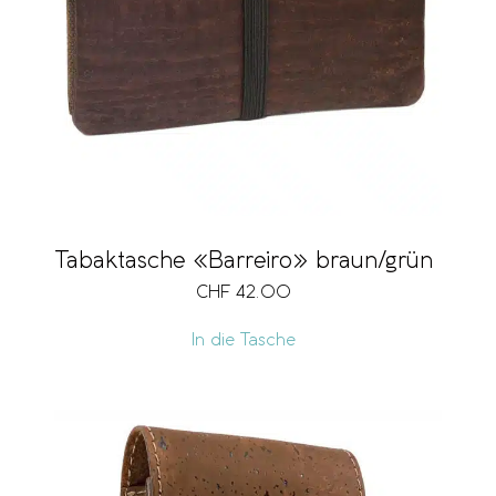
Vegan
Preis
CHF 23
CHF 42
23
28
33
37
42
Tabaktasche «Barreiro» braun/grün
CHF
42.00
In die Tasche