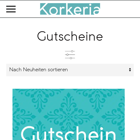
Zum Hauptinhalt springen
Gutscheine
Kategorien
Preis
CHF 30
CHF 500
30
148
265
383
500