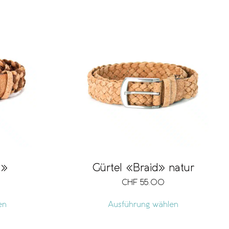
d»
Gürtel «Braid» natur
CHF
55.00
en
Ausführung wählen