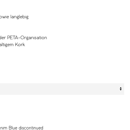
owie langlebig
n der PETA-Organisation
altigem Kork
im Blue discontinued