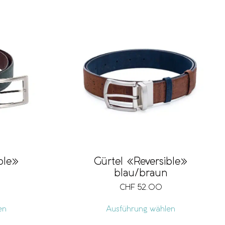
ble»
Gürtel «Reversible»
blau/braun
CHF
52.00
en
Ausführung wählen