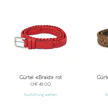
Gürtel «Braid» rot
Gürt
CHF
45.00
Ausführung wählen
A