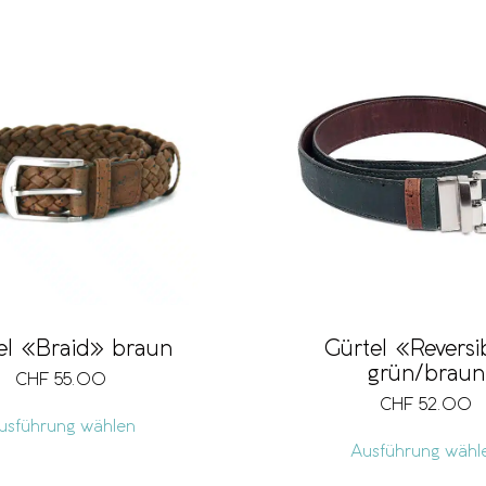
Gürtel «Reversi
el «Braid» braun
grün/braun
CHF
55.00
CHF
52.00
usführung wählen
Ausführung wähl