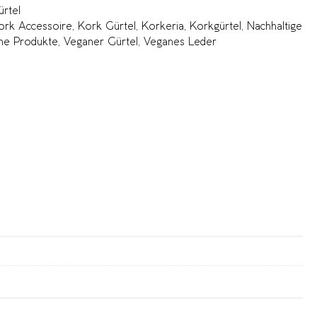
ürtel
ork Accessoire
,
Kork Gürtel
,
Korkeria
,
Korkgürtel
,
Nachhaltige
ne Produkte
,
Veganer Gürtel
,
Veganes Leder