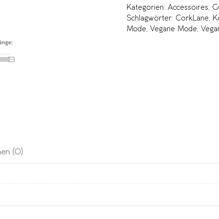
Kategorien:
Accessoires
,
G
Schlagwörter:
CorkLane
,
K
Mode
,
Vegane Mode
,
Vega
en (0)