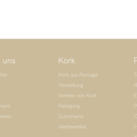
 uns
Kork
hte
Kork aus Portugal
T
t
Herstellung
R
Vorteile von Kork
E
ment
Reinigung
P
seiten
Gutscheine
G
Werbeartikel
H