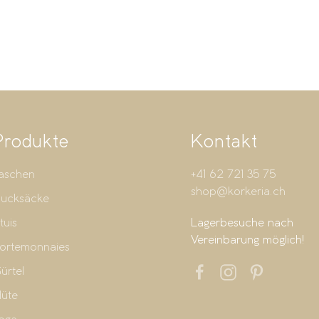
Produkte
Kontakt
aschen
+41 62 721 35 75
shop@korkeria.ch
ucksäcke
tuis
Lagerbesuche nach
Vereinbarung möglich!
ortemonnaies
ürtel
üte