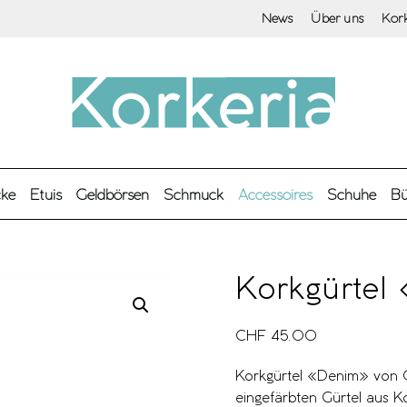
News
Über uns
Kor
cke
Etuis
Geldbörsen
Schmuck
Accessoires
Schuhe
Bü
Korkgürtel
CHF
45.00
Korkgürtel «Denim» von C
eingefärbten Gürtel aus K