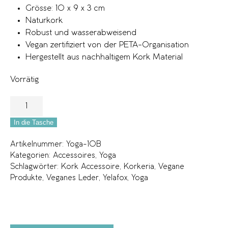
Grösse: 10 x 9 x 3 cm
Naturkork
Robust und wasserabweisend
Vegan zertifiziert von der PETA-Organisation
Hergestellt aus nachhaltigem Kork Material
Vorrätig
In die Tasche
Artikelnummer:
Yoga-10B
Kategorien:
Accessoires
,
Yoga
Schlagwörter:
Kork Accessoire
,
Korkeria
,
Vegane
Produkte
,
Veganes Leder
,
Yelafox
,
Yoga