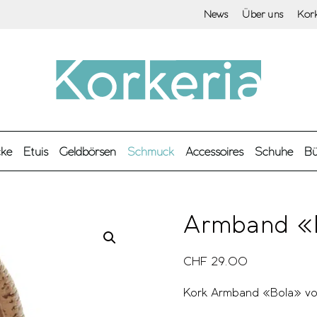
News
Über uns
Kor
cke
Etuis
Geldbörsen
Schmuck
Accessoires
Schuhe
Bü
Armband «
CHF
29.00
Kork Armband «Bola» von 