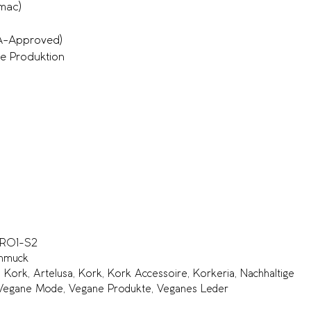
mac)
ETA-Approved)
re Produktion
BR01-S2
hmuck
 Kork
,
Artelusa
,
Kork
,
Kork Accessoire
,
Korkeria
,
Nachhaltige
Vegane Mode
,
Vegane Produkte
,
Veganes Leder