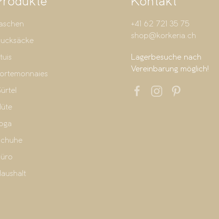
Produkte
Kontakt
aschen
+41 62 721 35 75
shop@korkeria.ch
ucksäcke
tuis
Lagerbesuche nach
Vereinbarung möglich!
ortemonnaies
ürtel
üte
oga
chuhe
üro
aushalt