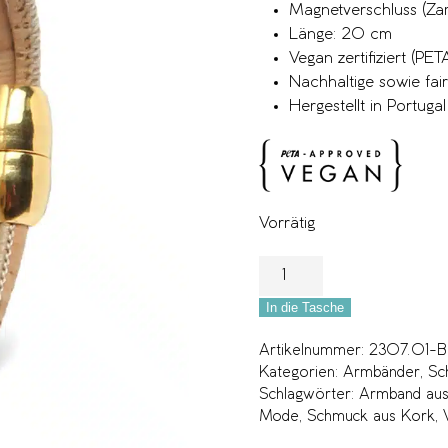
Magnetverschluss (Za
Länge: 20 cm
Vegan zertifiziert (P
Nachhaltige sowie fai
Hergestellt in Portugal
Vorrätig
In die Tasche
Artikelnummer:
2307.01-
Kategorien:
Armbänder
,
Sc
Schlagwörter:
Armband aus
Mode
,
Schmuck aus Kork
,