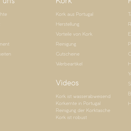
 uns
Kork
hte
Kork aus Portugal
T
t
Herstellung
R
Vorteile von Kork
E
ment
Reinigung
P
seiten
Gutscheine
G
Werbeartikel
H
Y
Videos
S
B
Kork ist wasserabweisend
Korkernte in Portugal
H
Reinigung der Korktasche
Kork ist robust