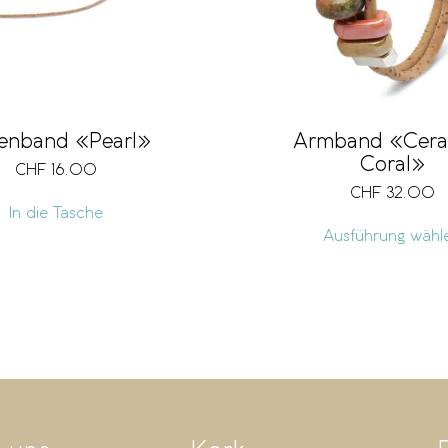
llenband «Pearl»
Armband «Cera
Coral»
CHF
16.00
CHF
32.00
In die Tasche
Ausführung wähl