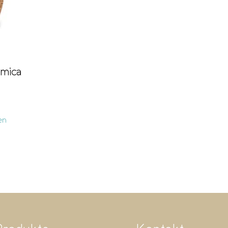
mica
en