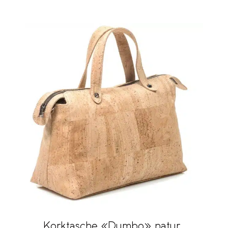
Korktasche «Dumbo» natur