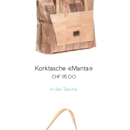
Verschlussart
Grösse
Fächer
Korktasche «Manta»
CHF
115.00
Ausführung
In die Tasche
Volumen
Vegan