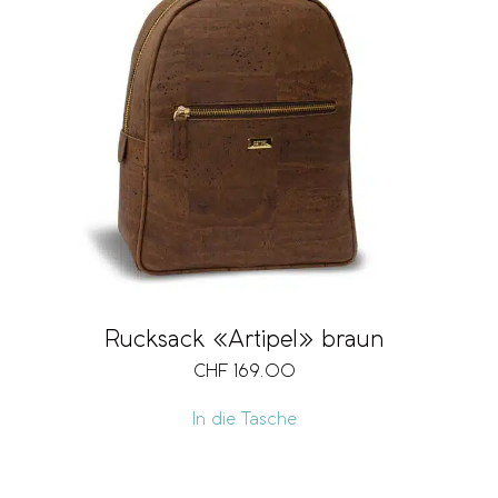
Rucksack «Artipel» braun
CHF
169.00
In die Tasche