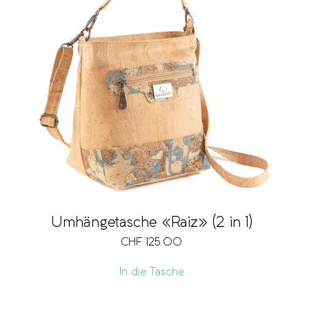
Preis
CHF 40
CHF 215
40
84
128
171
215
Umhängetasche «Raiz» (2 in 1)
CHF
125.00
In die Tasche