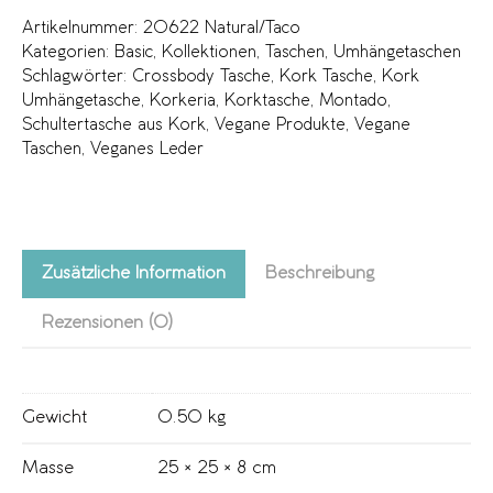
Artikelnummer:
20622 Natural/Taco
Kategorien:
Basic
,
Kollektionen
,
Taschen
,
Umhängetaschen
Schlagwörter:
Crossbody Tasche
,
Kork Tasche
,
Kork
Umhängetasche
,
Korkeria
,
Korktasche
,
Montado
,
Schultertasche aus Kork
,
Vegane Produkte
,
Vegane
Taschen
,
Veganes Leder
Zusätzliche Information
Beschreibung
Rezensionen (0)
Gewicht
0.50 kg
Masse
25 × 25 × 8 cm