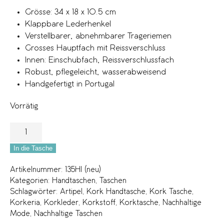
Grösse: 34 x 18 x 10.5 cm
Klappbare Lederhenkel
Verstellbarer, abnehmbarer Trageriemen
Grosses Hauptfach mit Reissverschluss
Innen: Einschubfach, Reissverschlussfach
Robust, pflegeleicht, wasserabweisend
Handgefertigt in Portugal
Vorrätig
In die Tasche
Artikelnummer:
135HI (neu)
Kategorien:
Handtaschen
,
Taschen
Schlagwörter:
Artipel
,
Kork Handtasche
,
Kork Tasche
,
Korkeria
,
Korkleder
,
Korkstoff
,
Korktasche
,
Nachhaltige
Mode
,
Nachhaltige Taschen