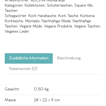
Artikelnummer:
461C294 Multilaranja
Kategorien:
Kollektionen
,
Schultertaschen
,
Square Mix
,
Taschen
Schlagwörter:
Kork Handtasche
,
Kork Tasche
,
Korkeria
,
Korktasche
,
Montado
,
Nachhaltige Mode
,
Nachhaltige
Taschen
,
Vegane Mode
,
Vegane Produkte
,
Vegane Taschen
,
Veganes Leder
Zusätzliche Information
Beschreibung
Rezensionen (0)
Gewicht
0.50 kg
Masse
28 × 22 × 9 cm