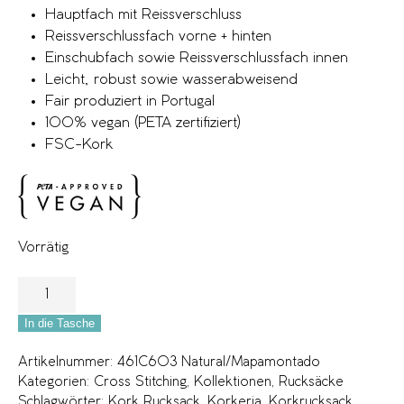
Hauptfach mit Reissverschluss
Reissverschlussfach vorne + hinten
Einschubfach sowie Reissverschlussfach innen
Leicht, robust sowie wasserabweisend
Fair produziert in Portugal
100% vegan (PETA zertifiziert)
FSC-Kork
Vorrätig
In die Tasche
Artikelnummer:
461C603 Natural/Mapamontado
Kategorien:
Cross Stitching
,
Kollektionen
,
Rucksäcke
Schlagwörter:
Kork Rucksack
,
Korkeria
,
Korkrucksack
,