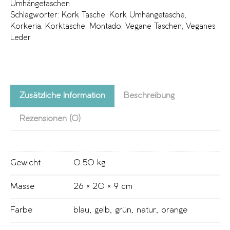
Umhängetaschen
Schlagwörter:
Kork Tasche
,
Kork Umhängetasche
,
Korkeria
,
Korktasche
,
Montado
,
Vegane Taschen
,
Veganes
Leder
Zusätzliche Information
Beschreibung
Rezensionen (0)
Gewicht
0.50 kg
Masse
26 × 20 × 9 cm
Farbe
blau
,
gelb
,
grün
,
natur
,
orange