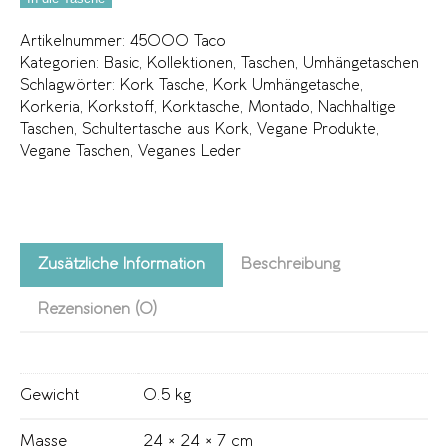
Artikelnummer:
45000 Taco
Kategorien:
Basic
,
Kollektionen
,
Taschen
,
Umhängetaschen
Schlagwörter:
Kork Tasche
,
Kork Umhängetasche
,
Korkeria
,
Korkstoff
,
Korktasche
,
Montado
,
Nachhaltige
Taschen
,
Schultertasche aus Kork
,
Vegane Produkte
,
Vegane Taschen
,
Veganes Leder
Zusätzliche Information
Beschreibung
Rezensionen (0)
Gewicht
0.5 kg
Masse
24 × 24 × 7 cm