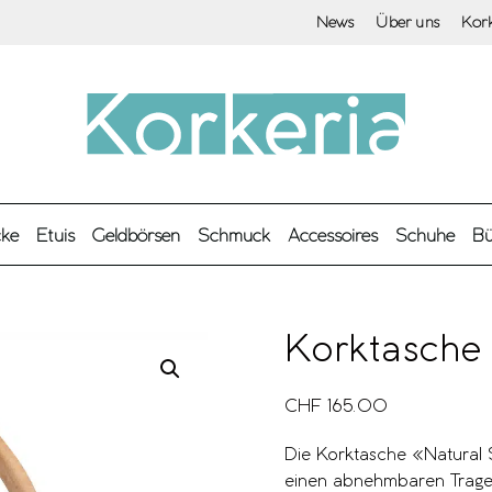
News
Über uns
Kor
cke
Etuis
Geldbörsen
Schmuck
Accessoires
Schuhe
Bü
Korktasche
CHF
165.00
Die Korktasche «Natural 
einen abnehmbaren Trage