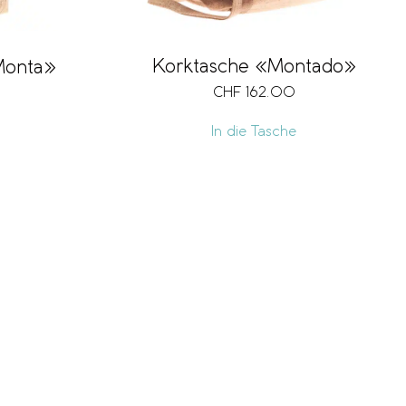
Korktasche «Montado»
Monta»
CHF
162.00
In die Tasche