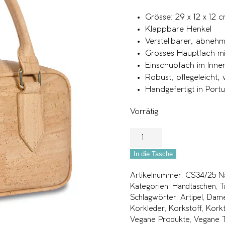
Grösse: 29 x 12 x 12 
Klappbare Henkel
Verstellbarer, abneh
Grosses Hauptfach mi
Einschubfach im Inne
Robust, pflegeleicht
Handgefertigt in Portu
Vorrätig
In die Tasche
Artikelnummer:
CS34/25 Na
Kategorien:
Handtaschen
,
T
Schlagwörter:
Artipel
,
Dame
Korkleder
,
Korkstoff
,
Kork
Vegane Produkte
,
Vegane 