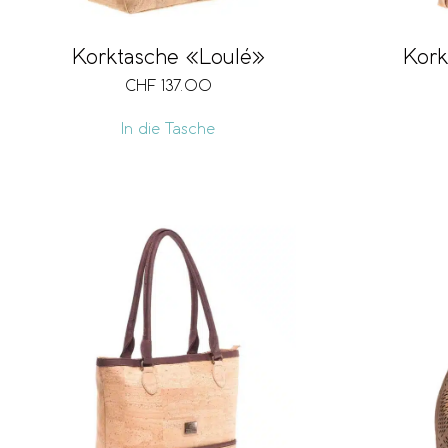
Korktasche «Loulé»
Kork
CHF
137.00
In die Tasche