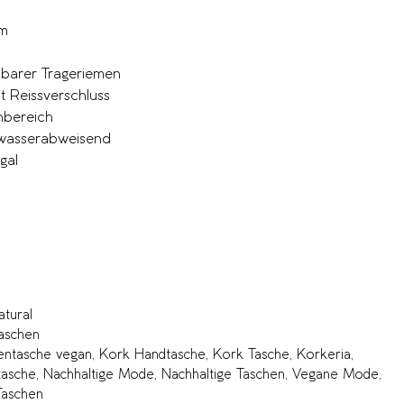
cm
mbarer Trageriemen
t Reissverschluss
nbereich
, wasserabweisend
gal
tural
aschen
ntasche vegan
,
Kork Handtasche
,
Kork Tasche
,
Korkeria
,
tasche
,
Nachhaltige Mode
,
Nachhaltige Taschen
,
Vegane Mode
,
Taschen