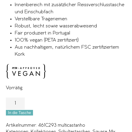
Innenbereich mit zusätzlicher Reissverschlusstasche
und Einschubfach
Verstellbare Trageriemen
Robust, leicht sowie wasserabweisend
Fair produziert in Portugal
100% vegan (PETA zertifiziert)
Aus nachhaltigem, natürlichem FSC zertifiziertem
Kork
Vorrätig
In die Tasche
Artikelnummer:
461C293 multicastanho
Kategorien:
Kollektionen
,
Schultertaschen
,
Square Mix
,