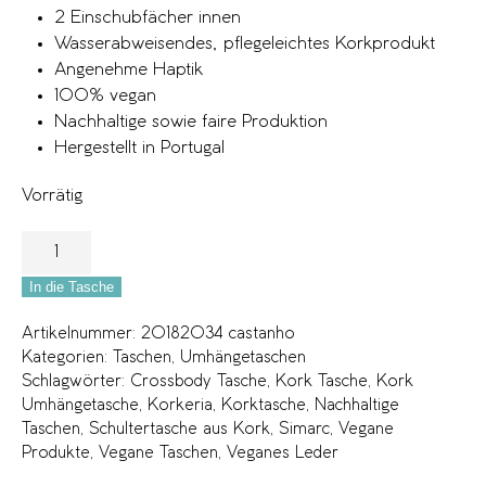
2 Einschubfächer innen
Wasserabweisendes, pflegeleichtes Korkprodukt
Angenehme Haptik
100% vegan
Nachhaltige sowie faire Produktion
Hergestellt in Portugal
Vorrätig
In die Tasche
Artikelnummer:
20182034 castanho
Kategorien:
Taschen
,
Umhängetaschen
Schlagwörter:
Crossbody Tasche
,
Kork Tasche
,
Kork
Umhängetasche
,
Korkeria
,
Korktasche
,
Nachhaltige
Taschen
,
Schultertasche aus Kork
,
Simarc
,
Vegane
Produkte
,
Vegane Taschen
,
Veganes Leder