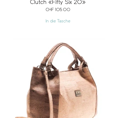
Clutch «Fifty Six 20»
CHF
105.00
In die Tasche