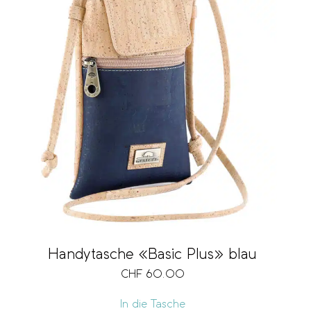
Kartenfach
Notenfach
Münzfach
Fach für Mobiltelefon
Handytasche «Basic Plus» blau
Schlüsselring
CHF
60.00
In die Tasche