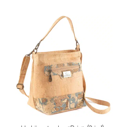
Ausführung
Volumen
Vegan
Preis
CHF 22
CHF 290
22
89
156
223
290