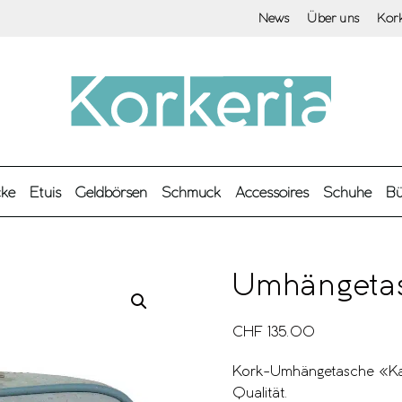
News
Über uns
Kor
cke
Etuis
Geldbörsen
Schmuck
Accessoires
Schuhe
Bü
Umhängeta
CHF
135.00
Kork-Umhängetasche «Kand
Qualität.