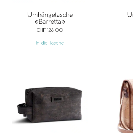
Umhängetasche
U
«Barretta»
CHF
128.00
In die Tasche