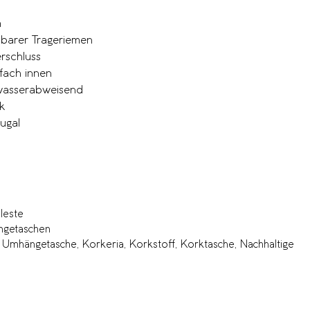
m
mbarer Trageriemen
rschluss
fach innen
 wasserabweisend
k
tugal
leste
getaschen
 Umhängetasche
,
Korkeria
,
Korkstoff
,
Korktasche
,
Nachhaltige