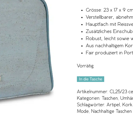
Grösse: 23 x 17 x 9 c
Verstellbarer, abneh
Hauptfach mit Reissve
Zusätzliches Einschub
Robust, leicht sowie
Aus nachhaltigem Kor
Fair produziert in Por
Vorrätig
In die Tasche
Artikelnummer:
CL25/23 ce
Kategorien:
Taschen
,
Umhän
Schlagwörter:
Artipel
,
Kork
Mode
,
Nachhaltige Taschen