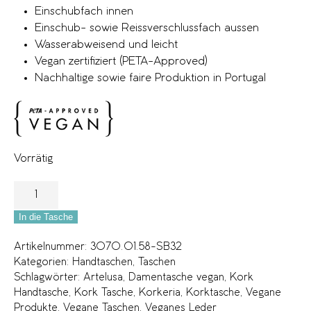
Einschubfach innen
Einschub- sowie Reissverschlussfach aussen
Wasserabweisend und leicht
Vegan zertifiziert (PETA-Approved)
Nachhaltige sowie faire Produktion in Portugal
Vorrätig
In die Tasche
Artikelnummer:
3070.01.58-SB32
Kategorien:
Handtaschen
,
Taschen
Schlagwörter:
Artelusa
,
Damentasche vegan
,
Kork
Handtasche
,
Kork Tasche
,
Korkeria
,
Korktasche
,
Vegane
Produkte
,
Vegane Taschen
,
Veganes Leder