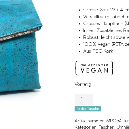
Grösse: 35 x 23 x 4 c
Verstellbarer, abneh
Grosses Hauptfach (kl
Innen: Zusätzliches R
Robust, leicht sowie
100% vegan (PETA zert
Aus FSC Kork
Vorrätig
In die Tasche
Artikelnummer:
MP054 Tur
Kategorien:
Taschen
,
Umhän