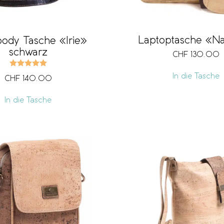
Laptoptasche «Na
ody Tasche «Irie»
schwarz
CHF
130.00
Bewertet mit
5.00
von 5
In die Tasche
CHF
140.00
In die Tasche