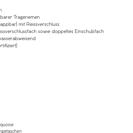
m
mbarer Trageriemen
appbar) mit Reissverschluss
eissverschlussfach sowie doppeltes Einschubfach
 wasserabweisend
ifiziert)
quoise
getaschen