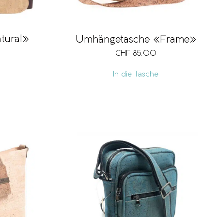
tural»
Umhängetasche «Frame»
CHF
85.00
In die Tasche