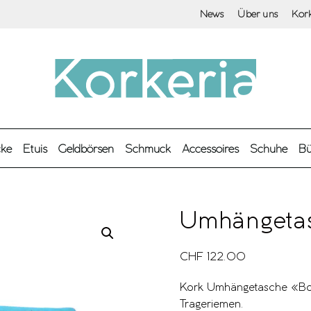
News
Über uns
Kor
cke
Etuis
Geldbörsen
Schmuck
Accessoires
Schuhe
Bü
Umhängetas
CHF
122.00
Kork Umhängetasche «Boa
Trageriemen.