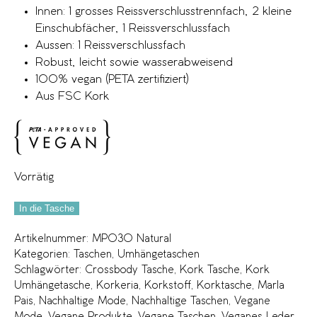
Innen: 1 grosses Reissverschlusstrennfach, 2 kleine
Einschubfächer, 1 Reissverschlussfach
Aussen: 1 Reissverschlussfach
Robust, leicht sowie wasserabweisend
100% vegan (PETA zertifiziert)
Aus FSC Kork
Vorrätig
In die Tasche
Artikelnummer:
MP030 Natural
Kategorien:
Taschen
,
Umhängetaschen
Schlagwörter:
Crossbody Tasche
,
Kork Tasche
,
Kork
Umhängetasche
,
Korkeria
,
Korkstoff
,
Korktasche
,
Marla
Pais
,
Nachhaltige Mode
,
Nachhaltige Taschen
,
Vegane
Mode
,
Vegane Produkte
,
Vegane Taschen
,
Veganes Leder