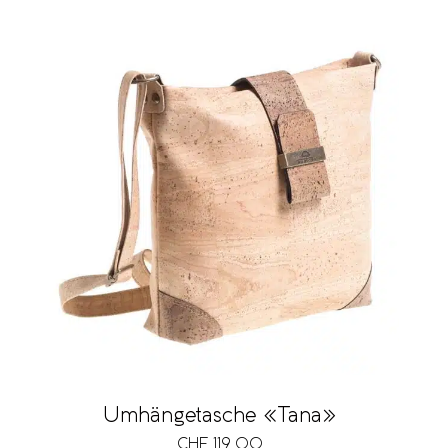
Umhängetasche «Tana»
CHF
119.00