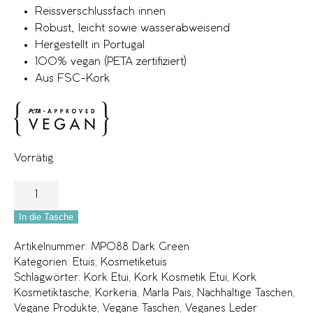
Reissverschlussfach innen
Robust, leicht sowie wasserabweisend
Hergestellt in Portugal
100% vegan (PETA zertifiziert)
Aus FSC-Kork
Vorrätig
In die Tasche
Artikelnummer:
MP088 Dark Green
Kategorien:
Etuis
,
Kosmetiketuis
Schlagwörter:
Kork Etui
,
Kork Kosmetik Etui
,
Kork
Kosmetiktasche
,
Korkeria
,
Marla Pais
,
Nachhaltige Taschen
,
Vegane Produkte
,
Vegane Taschen
,
Veganes Leder