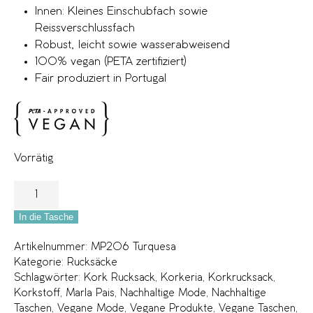
Innen: Kleines Einschubfach sowie
Reissverschlussfach
Robust, leicht sowie wasserabweisend
100% vegan (PETA zertifiziert)
Fair produziert in Portugal
Vorrätig
In die Tasche
Artikelnummer:
MP206 Turquesa
Kategorie:
Rucksäcke
Schlagwörter:
Kork Rucksack
,
Korkeria
,
Korkrucksack
,
Korkstoff
,
Marla Pais
,
Nachhaltige Mode
,
Nachhaltige
Taschen
,
Vegane Mode
,
Vegane Produkte
,
Vegane Taschen
,