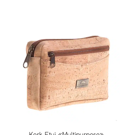
Kork Etui «Multipurpose»