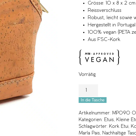
Grösse: 10 x 8 x 2 cm
Reissverschluss
Robust, leicht sowie
Hergestellt in Portugal
100% vegan (PETA zert
Aus FSC-Kork
Vorrätig
In die Tasche
Artikelnummer:
MP090 Or
Kategorien:
Etuis
,
Kleine Et
Schlagwörter:
Kork Etui
,
Ko
Marla Pais
,
Nachhaltige Tas