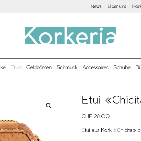
News
Über uns
Kor
cke
Etuis
Geldbörsen
Schmuck
Accessoires
Schuhe
Bü
Etui «Chici
CHF
28.00
Etui aus Kork «Chicita» o