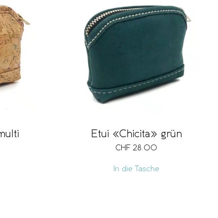
Etui «Chicita» grün
multi
CHF
28.00
In die Tasche