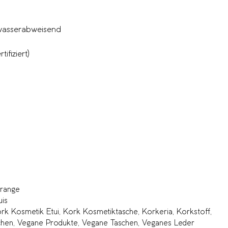
 wasserabweisend
ifiziert)
ange
uis
rk Kosmetik Etui
,
Kork Kosmetiktasche
,
Korkeria
,
Korkstoff
,
chen
,
Vegane Produkte
,
Vegane Taschen
,
Veganes Leder