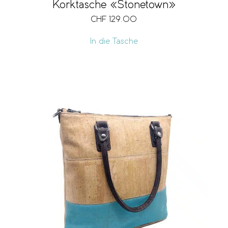
Korktasche «Stonetown»
CHF
129.00
 208
In die Tasche
8