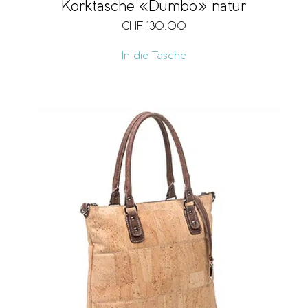
Korktasche «Dumbo» natur
CHF
130.00
Preis
CHF 25
CHF
In die Tasche
25
71
117
162
20