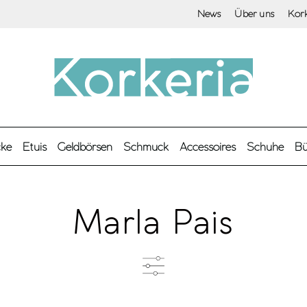
News
Über uns
Kor
cke
Etuis
Geldbörsen
Schmuck
Accessoires
Schuhe
Bü
Marla Pais
Produkttyp
F