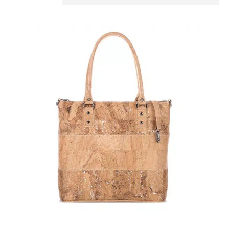
rschlussart
rösse
otenfach
ch für Mobiltelefon
egan