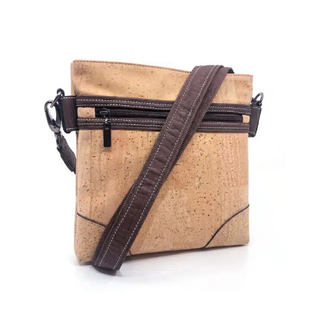
Gürtelgrösse
Ve
Umfang
G
Kartenfach
N
Sichtfach
Fa
Volumen
V