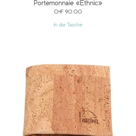
Portemonnaie «Ethnic»
CHF
90.00
olumen
In die Tasche
eis
F 6
CHF 290
77
148
219
290