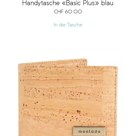
Handytasche «Basic Plus» blau
CHF
60.00
Ausführung
V
In die Tasche
Ringgrösse
Pr
CH
6