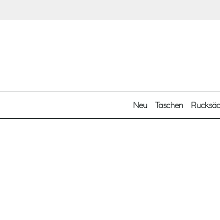
Zum Hauptinhalt springen
Neu
Taschen
Rucksä
Kategorien