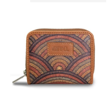
rschlussart
mfang
FID-Schutz
otenfach
ch für Mobiltelefon