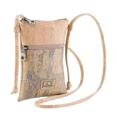
Marke
Länge
Grösse
Fächer
Münzfach