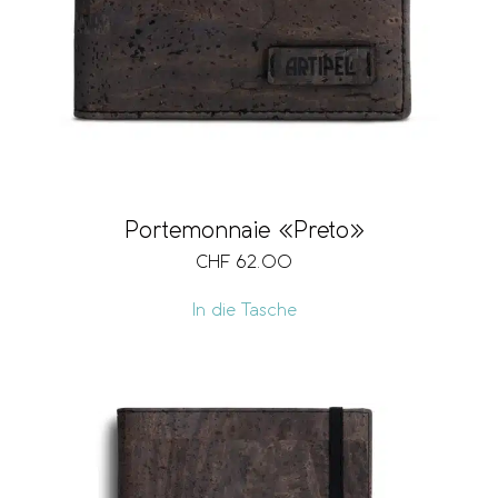
Portemonnaie «Preto»
CHF
62.00
In die Tasche