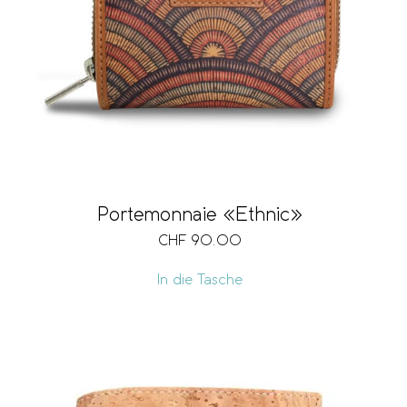
Marke
Verschlussart
Länge
Portemonnaie «Ethnic»
CHF
90.00
Grösse
In die Tasche
Format
Fächer