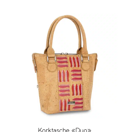
Korktasche «Duo»