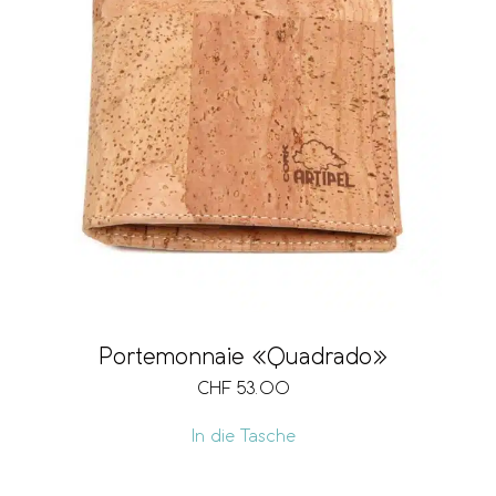
Kartenfach
Notenfach
Münzfach
Portemonnaie «Quadrado»
Sichtfach
CHF
53.00
In die Tasche
Fach für Mobiltelefon