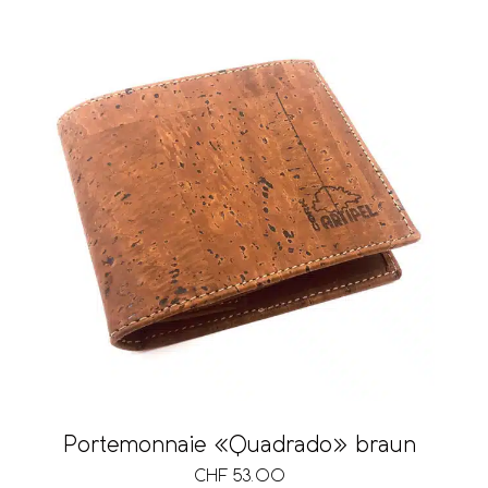
Schlüsselring
Ausführung
Volumen
Vegan
Preis
Portemonnaie «Quadrado» braun
CHF 10
CHF 199
CHF
53.00