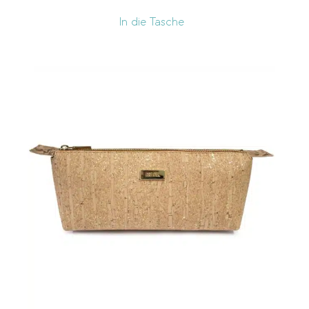
10
57
105
152
199
In die Tasche