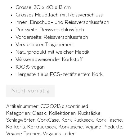
Grösse: 30 x 40 x 13 cm
Grosses Hauptfach mit Reissverschluss
Innen: Einschub- und Reissverschlussfach
Rückseite: Reissverschlussfach
Vorderseite: Reissverschlussfach
Verstellbarer Trageriemen
Naturprodukt mit weicher Haptik
Wasserabweisender Korkstoff
100% vegan
Hergestellt aus FCS-zertifiziertem Kork
Nicht vorrätig
Artikelnummer:
CC20213 discontinued
Kategorien:
Classic
,
Kollektionen
,
Rucksäcke
Schlagwörter:
CorkCase
,
Kork Rucksack
,
Kork Tasche
,
Korkeria
,
Korkrucksack
,
Korktasche
,
Vegane Produkte
,
Vegane Taschen
,
Veganes Leder