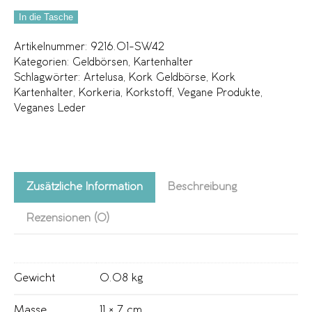
In die Tasche
Artikelnummer:
9216.01-SW42
Kategorien:
Geldbörsen
,
Kartenhalter
Schlagwörter:
Artelusa
,
Kork Geldbörse
,
Kork
Kartenhalter
,
Korkeria
,
Korkstoff
,
Vegane Produkte
,
Veganes Leder
Zusätzliche Information
Beschreibung
Rezensionen (0)
Gewicht
0.08 kg
Masse
11 × 7 cm