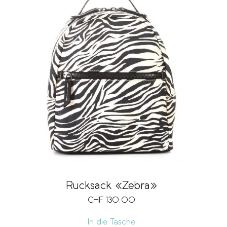
Rucksack «Zebra»
CHF
130.00
In die Tasche