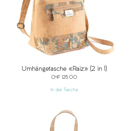
Marke
Verschlussart
Grösse
Umhängetasche «Raiz» (2 in 1)
CHF
125.00
Fächer
In die Tasche
Kartenfach
Fach für Mobiltelefon