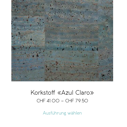
Korkstoff «Azul Claro»
CHF
41.00
–
CHF
79.50
Ausführung wählen