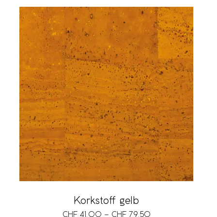
Korkstoff gelb
CHF
41.00
–
CHF
79.50