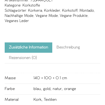
Artikelnummer:
755PARQUET
Kategorie:
Korkstoffe
Schlagwörter:
Korkeria
,
Korkleder
,
Korkstoff
,
Montado
,
Nachhaltige Mode
,
Vegane Mode
,
Vegane Produkte
,
Veganes Leder
Zusätzliche Information
Beschreibung
Rezensionen (0)
Masse
140 × 100 × 0.1 cm
Farbe
blau
,
gold
,
natur
,
orange
Material
Kork
,
Textilien