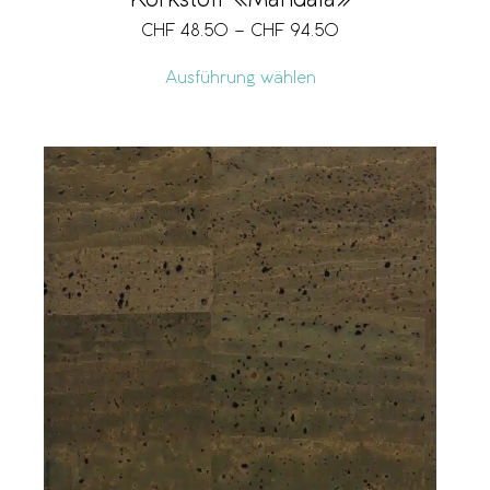
Korkstoff «Mandala»
CHF
48.50
–
CHF
94.50
Ausführung wählen