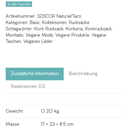
In die Tasche
Artikelnummer:
3213COR Natural/Taco
Kategorien:
Basic
,
Kollektionen
,
Rucksäcke
Schlagwörter:
Kork Rucksack
,
Korkeria
,
Korkrucksack
,
Montado
,
Vegane Mode
,
Vegane Produkte
,
Vegane
Taschen
,
Veganes Leder
Zusätzliche Information
Beschreibung
Rezensionen (0)
Gewicht
0.20 kg
Masse
17 × 23 × 8.5 cm