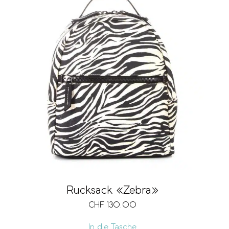
Rucksack «Zebra»
CHF
130.00
In die Tasche