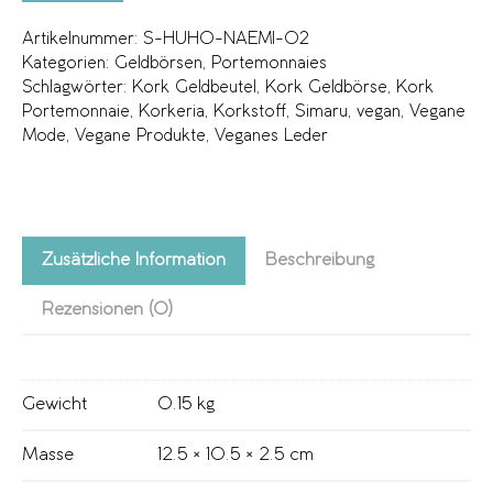
Artikelnummer:
S-HUHO-NAEMI-02
Kategorien:
Geldbörsen
,
Portemonnaies
Schlagwörter:
Kork Geldbeutel
,
Kork Geldbörse
,
Kork
Portemonnaie
,
Korkeria
,
Korkstoff
,
Simaru
,
vegan
,
Vegane
Mode
,
Vegane Produkte
,
Veganes Leder
Zusätzliche Information
Beschreibung
Rezensionen (0)
Gewicht
0.15 kg
Masse
12.5 × 10.5 × 2.5 cm