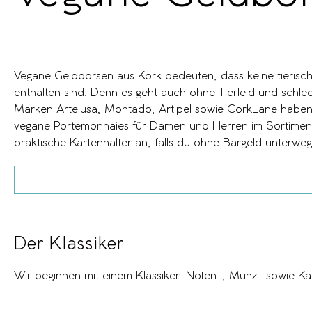
Vegane Geldbörsen aus Kork bedeuten, dass keine tierisch
Vorteil, dass sie klein und sehr handlich sind. Alle Geldbeutel 
enthalten sind. Denn es geht auch ohne Tierleid und schle
robust sowie federleicht. Der Korkstoff ist zudem wass
Marken Artelusa, Montado, Artipel sowie CorkLane haben
vegane Portemonnaies für Damen und Herren im Sortiment
praktische Kartenhalter an, falls du ohne Bargeld unterwe
Der Klassiker
Wir beginnen mit einem Klassiker. Noten-, Münz- sowie Kart