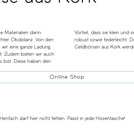
e Materialien darin
sind nachhaltig, sehr
chter Ökobilanz. Von den
erabweisend! Die veganen
 wir eine ganze Ladung
Geldbörsen aus Kork werden
. Zudem bieten wir auch
gs bist. Diese haben den
Online Shop
enfach darf hier nicht fehlen. Passt in jede Hosentasche!