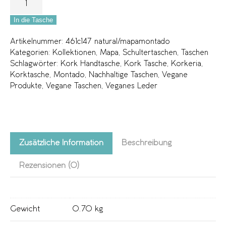
In die Tasche
Artikelnummer:
461c147 natural/mapamontado
Kategorien:
Kollektionen
,
Mapa
,
Schultertaschen
,
Taschen
Schlagwörter:
Kork Handtasche
,
Kork Tasche
,
Korkeria
,
Korktasche
,
Montado
,
Nachhaltige Taschen
,
Vegane
Produkte
,
Vegane Taschen
,
Veganes Leder
Zusätzliche Information
Beschreibung
Rezensionen (0)
Gewicht
0.70 kg