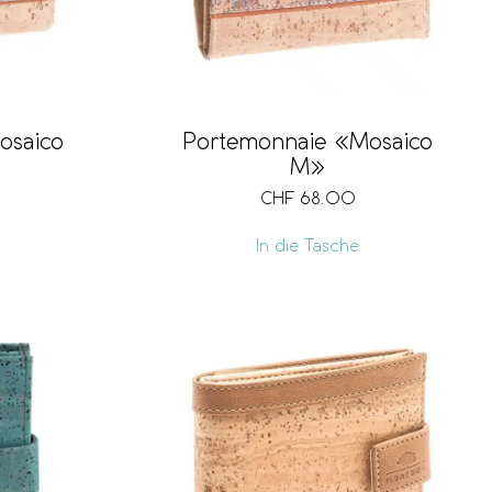
osaico
Portemonnaie «Mosaico
M»
CHF
68.00
In die Tasche