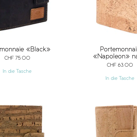
emonnaie «Black»
Portemonnai
«Napoleon» na
CHF
75.00
CHF
63.00
In die Tasche
In die Tasche