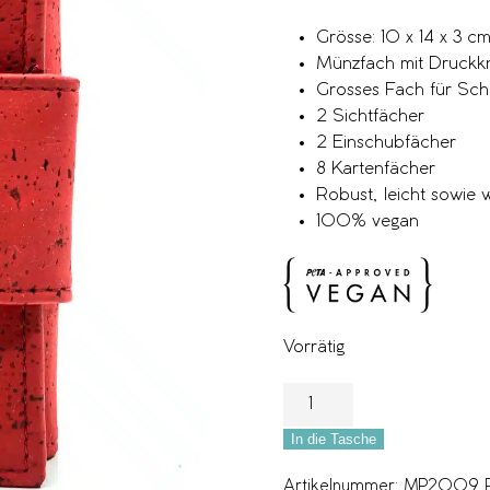
Grösse: 10 x 14 x 3 c
Münzfach mit Druckk
Grosses Fach für Sch
2 Sichtfächer
2 Einschubfächer
8 Kartenfächer
Robust, leicht sowie
100% vegan
Vorrätig
In die Tasche
Artikelnummer:
MP2009 