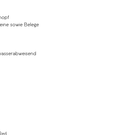
m
nopf
eine sowie Belege
 wasserabweisend
Red