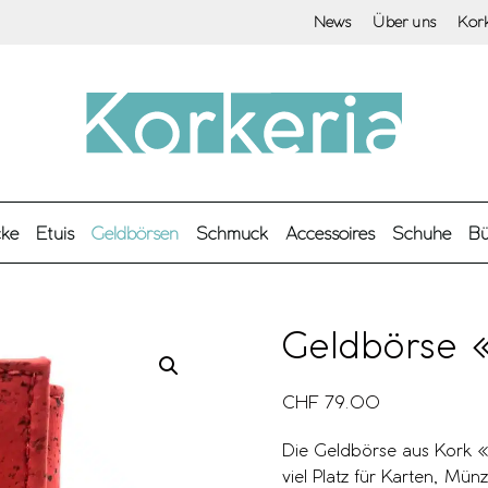
News
Über uns
Kor
cke
Etuis
Geldbörsen
Schmuck
Accessoires
Schuhe
Bü
Geldbörse 
CHF
79.00
Die Geldbörse aus Kork «
viel Platz für Karten, Mü