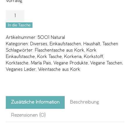
Vorrätig
In die Tasche
Artikelnummer:
5001 Natural
Kategorien:
Diverses
,
Einkaufstaschen
,
Haushalt
,
Taschen
Schlagwörter:
Flaschentasche aus Kork
,
Kork
Einkaufstasche
,
Kork Tasche
,
Korkeria
,
Korkstoff
,
Korktasche
,
Marla Pais
,
Vegane Produkte
,
Vegane Taschen
,
Veganes Leder
,
Weintasche aus Kork
Zusätzliche Information
Beschreibung
Rezensionen (0)