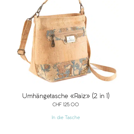
Volumen
Vegan
Preis
CHF 48
CHF 195
Umhängetasche «Raiz» (2 in 1)
48
85
122
158
195
CHF
125.00
In die Tasche