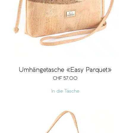
Marke
Verschlussart
Grösse
Umhängetasche «Easy Parquet»
CHF
57.00
Fächer
In die Tasche
Fach für Mobiltelefon
Ausführung