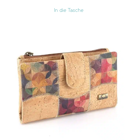
Preis
In die Tasche
CHF 10
CHF 280
10
78
145
213
280