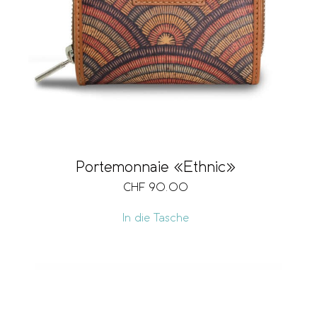
Marke
Verschlussart
Breite
Portemonnaie «Ethnic»
CHF
90.00
Grösse
In die Tasche
Format
RFID-Schutz