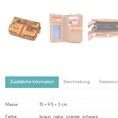
Zusätzliche Information
Beschreibung
Rezension
Masse
15 × 9.5 × 3 cm
Farbe
braun
,
natur
,
orange
,
schwarz