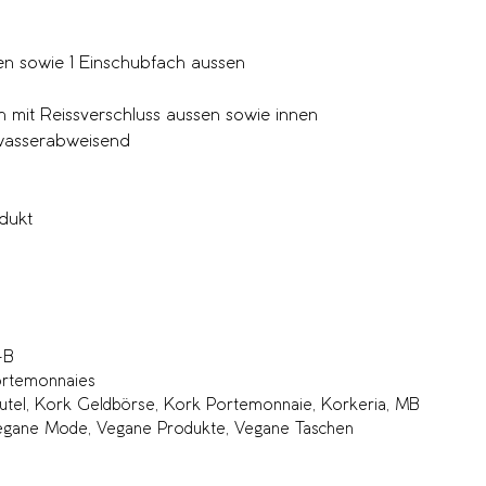
en sowie 1 Einschubfach aussen
ch mit Reissverschluss aussen sowie innen
 wasserabweisend
dukt
-B
rtemonnaies
utel
,
Kork Geldbörse
,
Kork Portemonnaie
,
Korkeria
,
MB
egane Mode
,
Vegane Produkte
,
Vegane Taschen