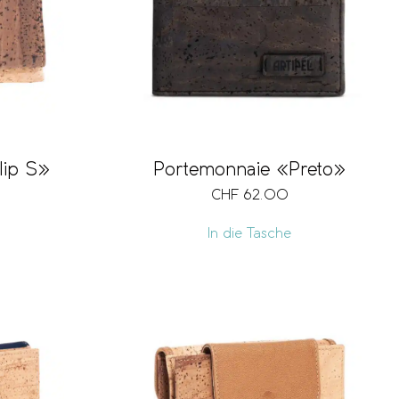
lip S»
Portemonnaie «Preto»
CHF
62.00
In die Tasche