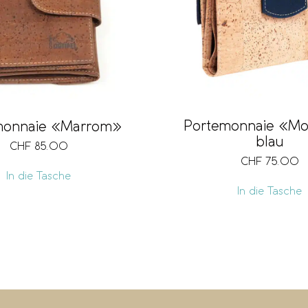
Portemonnaie «M
monnaie «Marrom»
blau
CHF
85.00
CHF
75.00
In die Tasche
In die Tasche