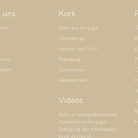
 uns
Kork
hte
Kork aus Portugal
T
t
Herstellung
R
Vorteile von Kork
E
ment
Reinigung
P
seiten
Gutscheine
G
Werbeartikel
H
Y
Videos
S
B
Kork ist wasserabweisend
Korkernte in Portugal
H
Reinigung der Korktasche
Kork ist robust