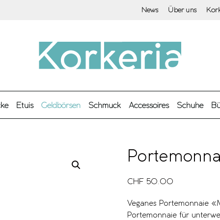
News
Über uns
Kor
cke
Etuis
Geldbörsen
Schmuck
Accessoires
Schuhe
Bü
Portemonna
CHF
50.00
Veganes Portemonnaie «M
Portemonnaie für unterwegs