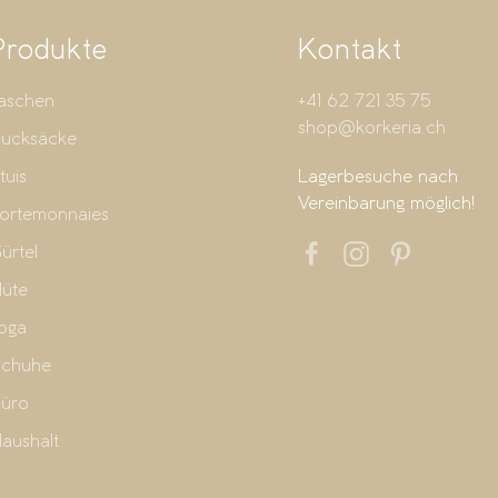
Produkte
Kontakt
aschen
+41 62 721 35 75
shop@korkeria.ch
ucksäcke
tuis
Lagerbesuche nach
Vereinbarung möglich!
ortemonnaies
ürtel
üte
oga
chuhe
üro
aushalt