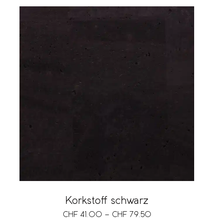
Korkstoff schwarz
CHF
41.00
–
CHF
79.50