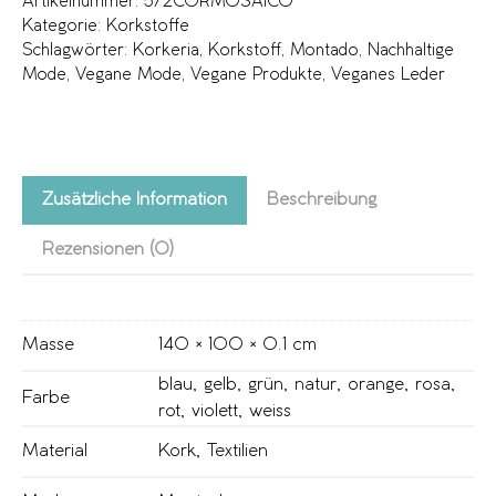
Artikelnummer:
572CORMOSAICO
Kategorie:
Korkstoffe
Schlagwörter:
Korkeria
,
Korkstoff
,
Montado
,
Nachhaltige
Mode
,
Vegane Mode
,
Vegane Produkte
,
Veganes Leder
Zusätzliche Information
Beschreibung
Rezensionen (0)
Masse
140 × 100 × 0.1 cm
blau
,
gelb
,
grün
,
natur
,
orange
,
rosa
,
Farbe
rot
,
violett
,
weiss
Material
Kork
,
Textilien