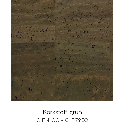
Korkstoff grün
CHF
41.00
–
CHF
79.50