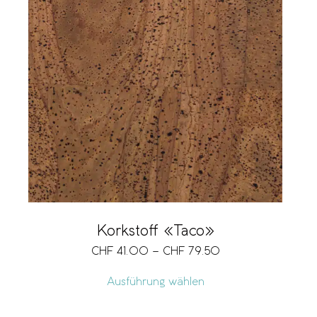
Korkstoff «Taco»
CHF
41.00
–
CHF
79.50
Ausführung wählen